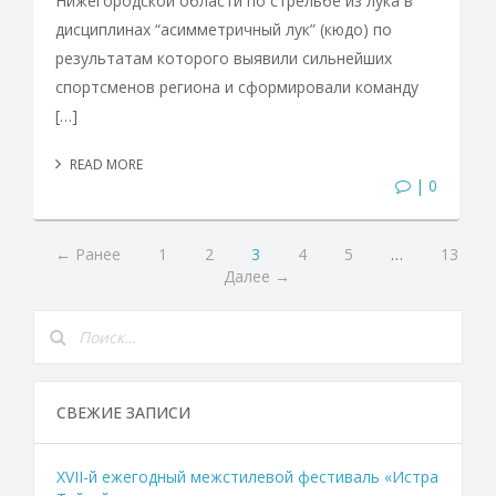
Нижегородской области по стрельбе из лука в
дисциплинах “асимметричный лук” (кюдо) по
результатам которого выявили сильнейших
спортсменов региона и сформировали команду
[…]
READ MORE
| 0
← Ранее
1
2
3
4
5
…
13
Далее →
СВЕЖИЕ ЗАПИСИ
XVII-й ежегодный межстилевой фестиваль «Истра