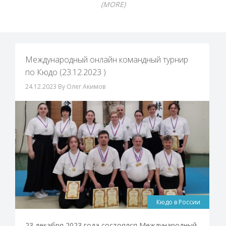
(MORE)
Международный онлайн командный турнир
по Кюдо (23.12.2023 )
24.12.2023
By Олег Акимов
Кюдо в России
23 декабря 2023 года состоялся Международный