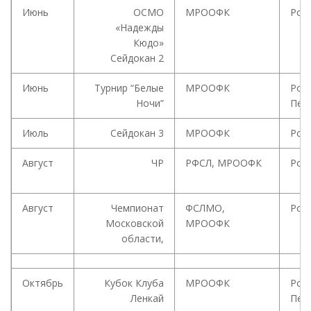
Июнь
ОСМО
МРООФК
Рос
«Надежды
Кюдо»
Сейдокан 2
Июнь
Турнир “Белые
МРООФК
Росс
Ночи”
Пет
Июль
Сейдокан 3
МРООФК
Рос
Август
ЧР
РФСЛ, МРООФК
Рос
Август
Чемпионат
ФСЛМО,
Рос
Московской
МРООФК
области,
Октябрь
Кубок Клуба
МРООФК
Росс
Ленкай
Пет