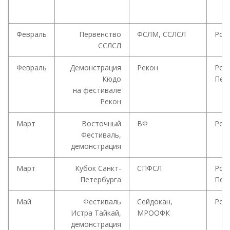
Февраль
Первенство
ФСЛМ, ССЛСЛ
Рос
ССЛСЛ
Февраль
Демонстрация
Рекон
Росс
Кюдо
Пет
на фестивале
Рекон
Март
Восточный
ВФ
Рос
Фестиваль,
демонстрация
Март
Кубок Санкт-
СПФСЛ
Росс
Петербурга
Пет
Май
Фестиваль
Сейдокан,
Рос
Истра Тайкай,
МРООФК
демонстрация