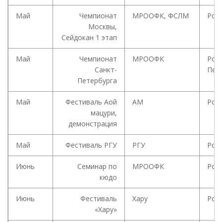
Май
Чемпионат
МРООФК, ФСЛМ
Рос
Москвы,
Сейдокан 1 этап
Май
Чемпионат
МРООФК
Росс
Санкт-
Пет
Петербурга
Май
Фестиваль Аой
АМ
Росс
мацури,
демонстрация
Май
Фестиваль РГУ
РГУ
Росс
Июнь
Семинар по
МРООФК
Рос
кюдо
Июнь
Фестиваль
Хару
Рос
«Хару»