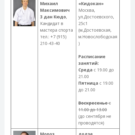
Михаил
«Кидокан»
Максимович
Москва,
3 дан Кюдо
,
ул.Достоевского,
Кандидат в
25с1
мастера спорта
(м.Достоевская,
тел.: +7 (915)
м.Новослободская
210-43-40
)
Расписание
занятий:
Среда
с 19.00 до
21.00
Пятница
с 19.00
до 21.00
Воскресенье
с
11.00 до 13.00
(до сентября не
проводятся)
Мороз
додзе