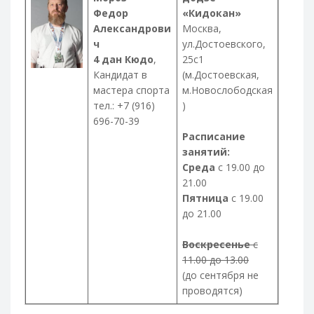
Федор
«Кидокан»
Александрови
Москва,
ч
ул.Достоевского,
4 дан Кюдо
,
25с1
Кандидат в
(м.Достоевская,
мастера спорта
м.Новослободская
тел.: +7 (916)
)
696-70-39
Расписание
занятий:
Среда
с 19.00 до
21.00
Пятница
с 19.00
до 21.00
Воскресенье
с
11.00 до 13.00
(до сентября не
проводятся)