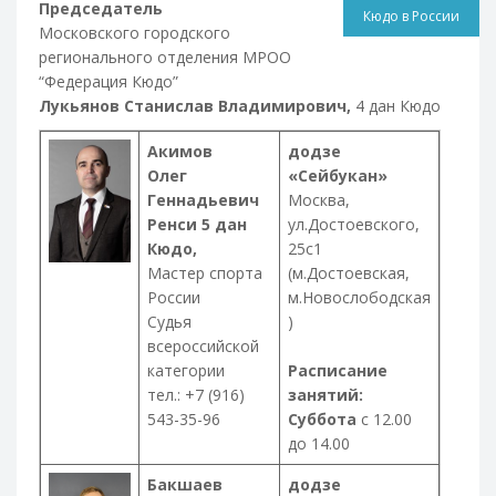
Председатель
Кюдо в России
Московского городского
регионального отделения МРОО
“Федерация Кюдо”
Лукьянов Станислав Владимирович,
4 дан Кюдо
Акимов
додзе
Олег
«Сейбукан»
Геннадьевич
Москва,
Ренси 5 дан
ул.Достоевского,
Кюдо,
25с1
Мастер спорта
(м.Достоевская,
России
м.Новослободская
Судья
)
всероссийской
категории
Расписание
тел.: +7 (916)
занятий:
543-35-96
Суббота
с 12.00
до 14.00
Бакшаев
додзе