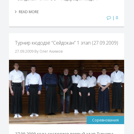
READ MORE
| 0
Турнир кюдодзё “Сейдокан” 1 этап (27.09.2009)
27.09.2009
By Олег Акимов
Соревнования
27.09.2009 года состоялся первый этап Турнира