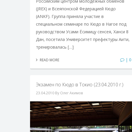
Российским центром молодежных обменов
(JREX) и Всеяпонской Федерацией Кюдо
(ANKF). Группа приняла участие в
специальном семинаре по Кюдо в Нагое под
руководством Усами Ёсимицу сенсея, Ханси 8
Дан, посетила Университет префектуры Аити,
тренировалась […]
| 0
READ MORE
Экзамен по Кюдо в Токио (23.04.2010 г.)
23.04.2010
By Олег Акимов