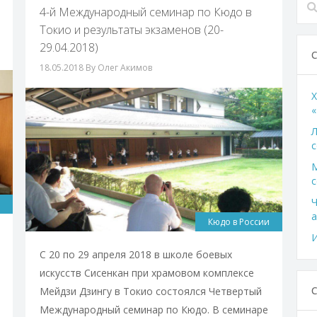
4-й Международный семинар по Кюдо в
Токио и результаты экзаменов (20-
29.04.2018)
18.05.2018
By Олег Акимов
X
«
Л
с
с
Ч
а
Кюдо в России
И
С 20 по 29 апреля 2018 в школе боевых
искусств Сисенкан при храмовом комплексе
Мейдзи Дзингу в Токио состоялся Четвертый
Международный семинар по Кюдо. В семинаре