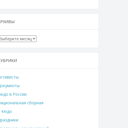
АРХИВЫ
Архивы
РУБРИКИ
Активисты
Документы
юдо в России
ациональная сборная
о Кюдо
раздники