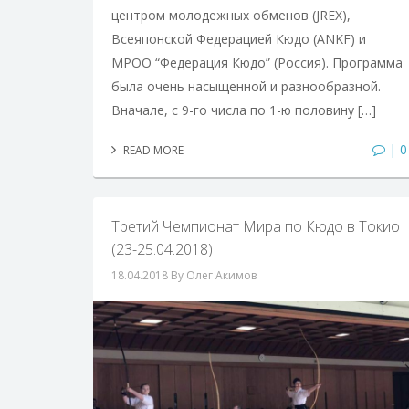
центром молодежных обменов (JREX),
Всеяпонской Федерацией Кюдо (ANKF) и
МРОО “Федерация Кюдо” (Россия). Программа
была очень насыщенной и разнообразной.
Вначале, с 9-го числа по 1-ю половину […]
| 0
READ MORE
Третий Чемпионат Мира по Кюдо в Токио
(23-25.04.2018)
18.04.2018
By Олег Акимов