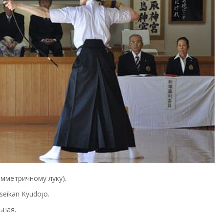
имметричному луку).
seikan Kyudojo.
ьная.