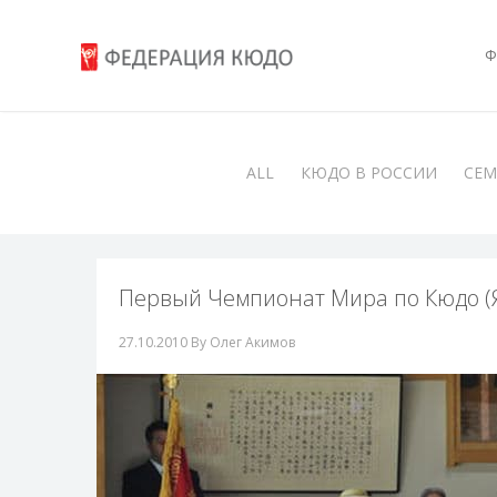
Ф
ALL
КЮДО В РОССИИ
СЕ
Первый Чемпионат Мира по Кюдо (Я
27.10.2010
By Олег Акимов