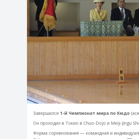
Завершился
1-й Чемпионат мира по Кюдо
(ас
Он проходил в Токио в Chuo-Dojo и Meiji-Jingu Shi
Форма соревнования — командная и индивидуал