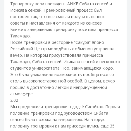
Тренировку вели президент ANKF Сибата сенсей и
Исикава сенсей. Тренировочный процесс был
построен так, что все смогли получить ценные
советы и наставления от каждого из сенсеев.
Ближе к завершению тренировку посетила принцесса
Такамадо.
После тренировки в ресторане “Сакура” Японо­-
Российский Центр молодёжных обменов устраивал
вечер. На котором присутствовала принцесса
Такамадо, Сибата сенсей. Исикава сенсей и несколько
студентов университета Тюо, занимающихся кюдо.
Это была уникальная возможность пообщаться со
столь высокопоставленной особой. В целом, вечер
прошел в достаточно лёгкой и непринуждённой
атмосфере.
2.02
Мы продолжили тренировки в додзё Сисэйкан. Первая
половина тренировки под руководством Сибата
сенсея была похожа на вчерашнюю. На вторую
половину тренировки к нам присоединились ещё 35