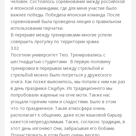
человек. Состоялось соревнование между российской
и японской командами, где для меня участие было
важнее победы. Победила японская команда. После
соревнований была проведена лекция о правильном
использовании перчатки.
В перерыве между тренировками многие успели
совершить прогулку по территории храма.
3.02
Посетили университет Тюо. Тренировались с
шестнадцатью студентами . В первую половину
тренировки в перерывах между стрельбой и
стрельбой можно было погреться у дружеского
очага. Как позже выяснилось, мы попали к ним как раз
в день праздника Сэцубун. Из традиционного мы
попробовали жареные на огне моти. Также нас
угощали горячим чаем и сладостями. Было в этом
что-­то праздничное. Такая атмосфера очень
располагает к общению, даже если языковой барьер
кажется непреодолимым. Также, согласно традиции, в
этот день изгоняют Они, забрасывая его бобами.
Поучаствовать в этом было очень весело.