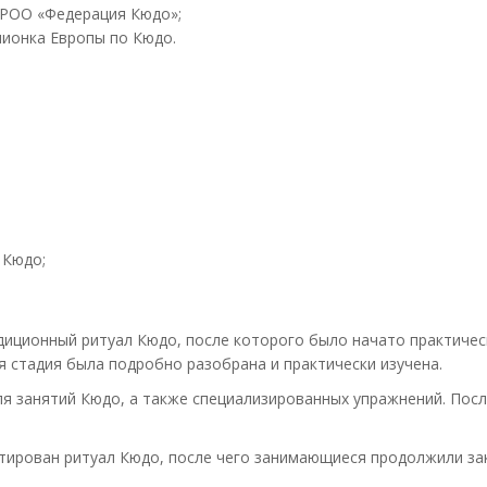
 МРОО «Федерация Кюдо»;
пионка Европы по Кюдо.
 Кюдо;
диционный ритуал Кюдо, после которого было начато практичес
я стадия была подробно разобрана и практически изучена.
ля занятий Кюдо, а также специализированных упражнений. Пос
нстирован ритуал Кюдо, после чего занимающиеся продолжили з