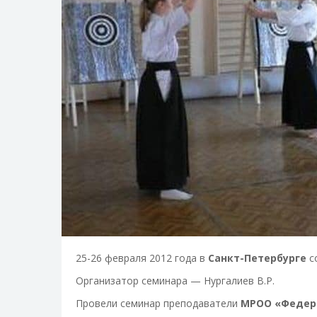
25-26 февраля 2012 года в
Санкт-Петербурге
с
Организатор семинара — Нургалиев В.Р.
Провели семинар преподаватели
МРОО «Федер