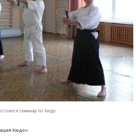
остоялся семинар по Кюдо.
ация Кюдо»
: