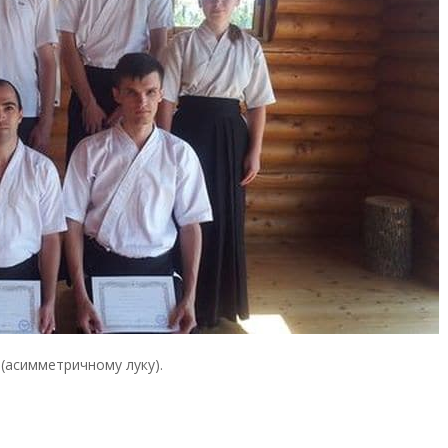
(асимметричному луку).