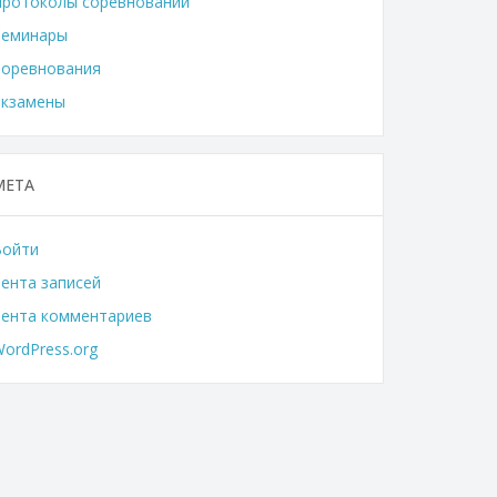
Протоколы соревнований
Семинары
Соревнования
Экзамены
МЕТА
Войти
ента записей
Лента комментариев
ordPress.org