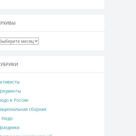
АРХИВЫ
Архивы
РУБРИКИ
Активисты
Документы
юдо в России
ациональная сборная
о Кюдо
раздники