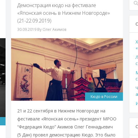
Демонстрация кюдо на фестивале
«Японская осень в Нижнем Новгороде»
(21-22.09.2019)
30.09.2019
By Олег Акимов
X
«
Л
с
с
Ч
а
Кюдо в России
И
21 и 22 сентября в Нижнем Новгороде на
фестивале «Японская осень» президент МРОО
“Федерация Кюдо” Акимов Олег Геннадьевич
(5 Дан) провел демонстрацию Кюдо. Это было