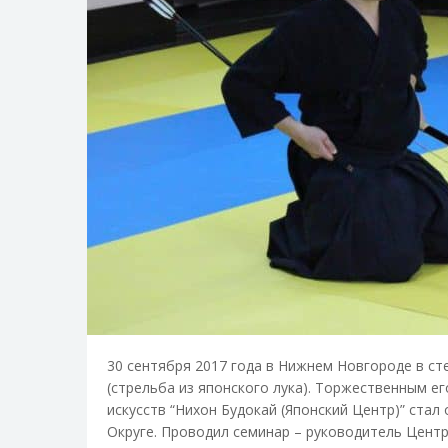
30 сентября 2017 года в Нижнем Новгороде в с
(стрельба из японского лука). Торжественным е
искусств “Нихон Будокай (Японский Центр)” ст
Округе. Проводил семинар – руководитель Цент