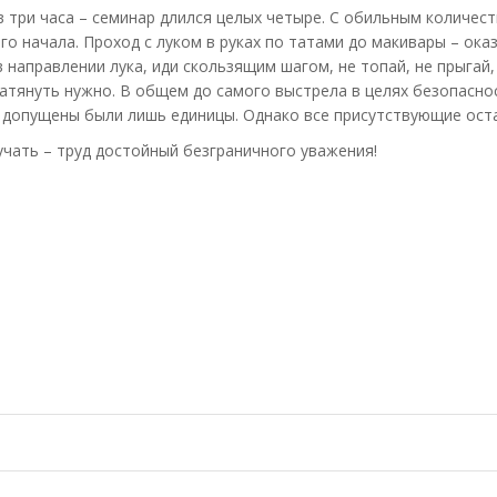
 три часа – семинар длился целых четыре. С обильным количес
о начала. Проход с луком в руках по татами до макивары – оказ
в направлении лука, иди скользящим шагом, не топай, не прыгай,
натянуть нужно. В общем до самого выстрела в целях безопасно
– допущены были лишь единицы. Однако все присутствующие ост
чать – труд достойный безграничного уважения!