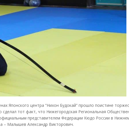
тенах Японского центра “Нихон Будокай” прошло поистине торже
го сделал тот факт, что Нижегородская Региональная Обществе
ал официальным представителем Федерации Кюдо России в Нижн
ра – Малышев Александр Викторович.