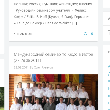
Польша; Россия; Румыния; Финляндия; Швеция.
Руководили семинаром учителя: – Феликс
Хофф / Feliks F. Hoff (Kyoshi, 6 Dan), Германия
– Ганс де Веккер / Hans de Wekker […]
| 0
READ MORE
Международный семинар по Кюдо в Истре
(27-28.08.2011)
28.08.2011
By Олег Акимов
К
Н
П