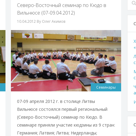
Северо-Восточный семинар по Кюдо в
Вильнюсе (07-09.04.2012)
10.04.2012
By Олег Акимов
X
«
Л
с
с
Ч
Семинары
а
07-09 апреля 2012 г. в столице Литвы
И
Вильнюсе состоялся первый региональный
(Северо-Восточный) семинар по Кюдо. В
семинаре приняли участие кюдзины из 9 стран:
Германия; Латвия; Литва; Нидерланды;