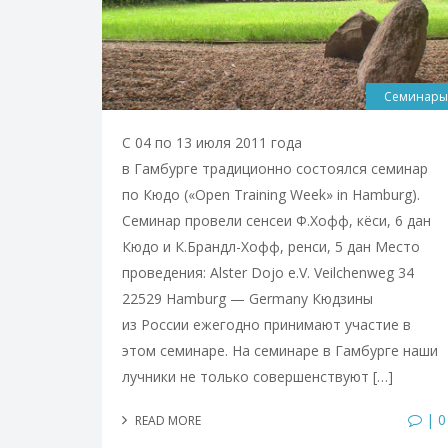
Семинары
С 04 по 13 июля 2011 года
в Гамбурге традиционно состоялся семинар
по Кюдо («Open Training Week» in Hamburg).
Семинар провели сенсеи Ф.Хофф, кёси, 6 дан
Кюдо и К.Брандл-Хофф, ренси, 5 дан Место
проведения: Alster Dojo e.V. Veilchenweg 34
22529 Hamburg — Germany Кюдзины
из России ежегодно принимают участие в
этом семинаре. На семинаре в Гамбурге наши
лучники не только совершенствуют […]
| 0
READ MORE