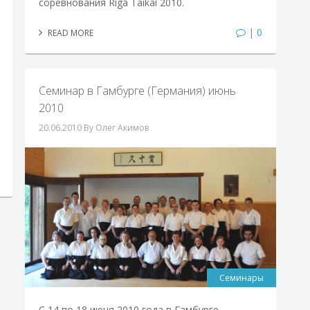
соревнования Riga Taikai 2010.
| 0
READ MORE
Семинар в Гамбурге (Германия) июнь
2010
20.06.2010
By Олег Акимов
Семинары
С 14 по 18 июня 2010 года в Гамбурге