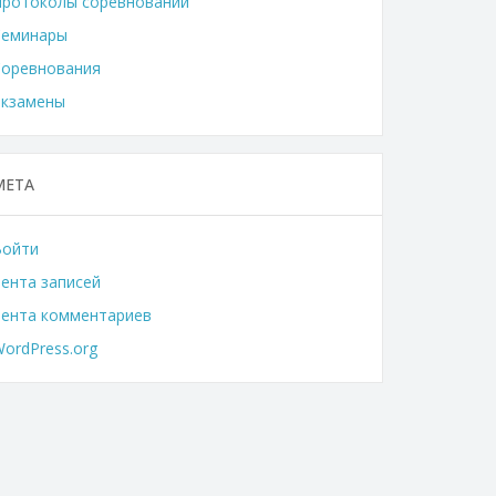
Протоколы соревнований
Семинары
Соревнования
Экзамены
МЕТА
Войти
ента записей
Лента комментариев
ordPress.org