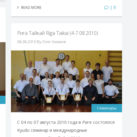
| 0
READ MORE
Рига Тайкай Riga Taikai (4-7.08.2010)
08.08.2010
By Олег Акимов
Семинары
С 04 по 07 августа 2010 года в Риге состоялся
Kyudo семинар и международные