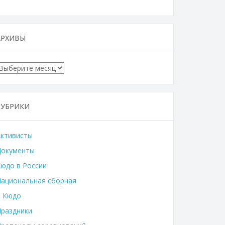
АРХИВЫ
Архивы
РУБРИКИ
Активисты
Документы
юдо в России
ациональная сборная
о Кюдо
раздники