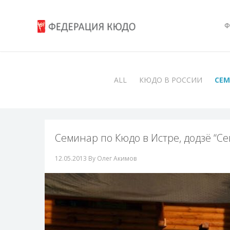
Ф
ALL
КЮДО В РОССИИ
СЕ
Семинар по Кюдо в Истре, додзё “Сей
12.05.2013
By Олег Акимов