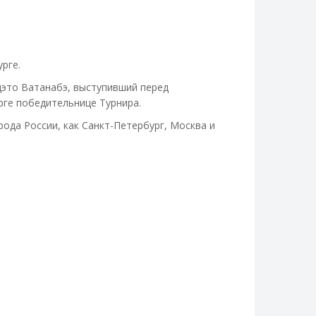
рге.
дэто Ватанабэ, выступивший перед
рге победительнице Турнира.
ода России, как Санкт-Петербург, Москва и