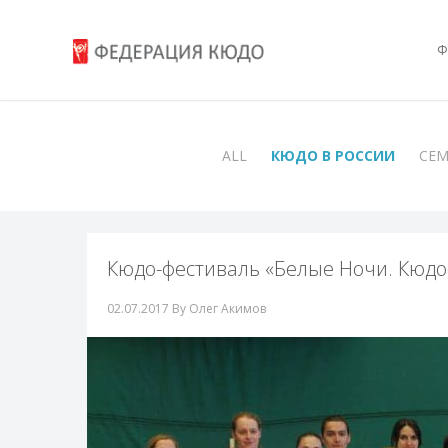
Ф
ALL
КЮДО В РОССИИ
СЕ
Кюдо-фестиваль «Белые Ночи. Кюдо-
02.07.2017
By Олег Акимов