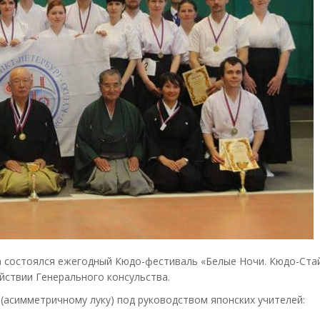
ва состоялся ежегодный Кюдо-фестиваль «Белые Ночи. Кюдо-Ста
йствии Генерального консульства.
(асимметричному луку) под руководством японских учителей: