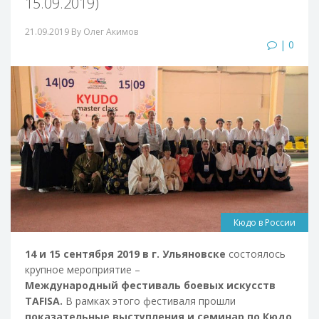
15.09.2019)
21.09.2019
By Олег Акимов
| 0
Кюдо в России
14 и 15 сентября 2019 в г. Ульяновске
состоялось
крупное мероприятие –
Международный фестиваль боевых искусств
TAFISA.
В рамках этого фестиваля прошли
показательные выступления и семинар по Кюдо