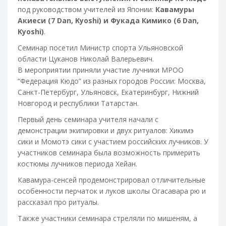
под руководством учителей из Японии:
Кавамуры
Акиеси (7 Dan, Kyoshi) и Фукада Кимико (6 Dan,
Kyoshi)
.
Семинар посетил Министр спорта Ульяновской
области Цуканов Николай Валерьевич.
В мероприятии приняли участие лучники МРОО
“Федерация Кюдо” из разных городов России: Москва,
Санкт-Петербург, Ульяновск, Екатеринбург, Нижний
Новгород и республики Татарстан.
Первый день семинара учителя начали с
демонстрации экипировки и двух ритуалов: Хикимэ
сики и Момотэ сики с участием российских лучников. У
участников семинара была возможность примерить
костюмы лучников периода Хейан.
Кавамура-сенсей продемонстрировал отличительные
особенности перчаток и луков школы Огасавара рю и
рассказал про ритуалы.
Также участники семинара стреляли по мишеням, а