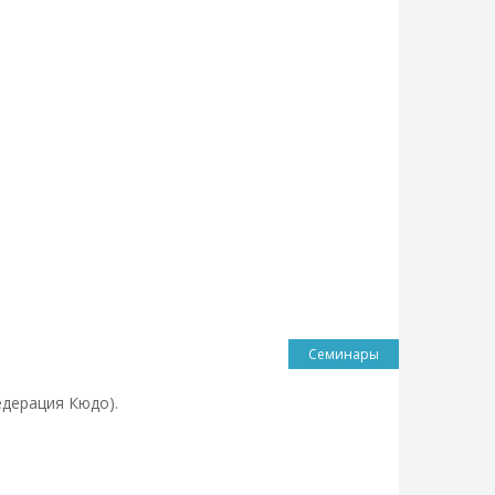
Семинары
едерация Кюдо).