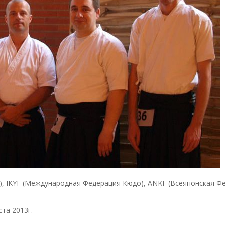
, IKYF (Международная Федерация Кюдо), ANKF (Всеяпонская Ф
ста 2013г.