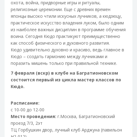
охота, война, придворные игры и ритуалы,
религиозные церемонии. Еще с древних времен
японцы высоко чтили искусных лучников, а кюдзюцу,
практическое искусство владения луком, было одним
из наиболее важных дисциплин в программе обучения
воина. Сегодня Кюдо практикуют преимущественно
как способ физического и духовного развития.
Кюдо удивительно духовно и красиво, ведь главное в
Кюдо – создать гармонию между лучниками и
поразить мишень только при правильной технике.
7 февраля (вскр) в клубе на Багратионовском
состоится первый из цикла мастер классов по
Кюдо.
Расписание:
с 10-00 до 12-00
Место проведения:
г.Москва, Багратионовский
проезд 7/3, 2эт
ТЦ Горбушкин двор, лучный клуб Арджуна (павильон
H2-012)