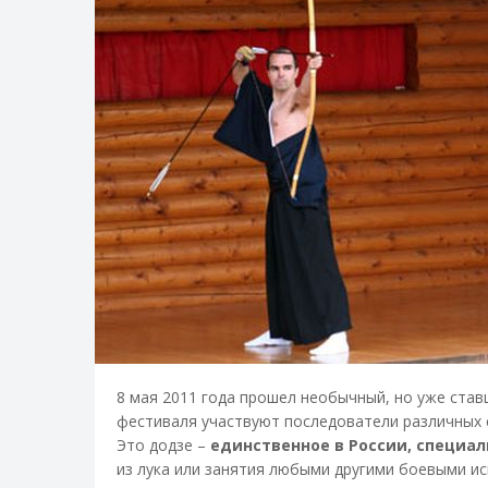
8 мая 2011 года прошел необычный, но уже став
фестиваля участвуют последователи различных ст
Это додзе –
единственное в России, специал
из лука или занятия любыми другими боевыми и