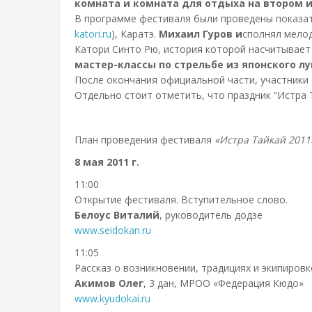
комната и комната для отдыха на втором 
В программе фестиваля были проведены показат
katori.ru
), Каратэ.
Михаил Гуров и
сполнял мело
Катори Синто Рю, история которой насчитывает
мастер-классы по стрельбе из японского лу
После окончания официальной части, участники
Отдельно стоит отметить, что праздник “Истра 
План проведения фестиваля
«Истра Тайкай 2011
8 мая 2011 г.
11:00
Открытие фестиваля. Вступительное слово.
Белоус Виталий
, руководитель додзе
www.seidokan.ru
11:05
Рассказ о возникновении, традициях и экипиров
Акимов Олег
, 3 дан, МРОО «Федерация Кюдо»
www.kyudokai.ru