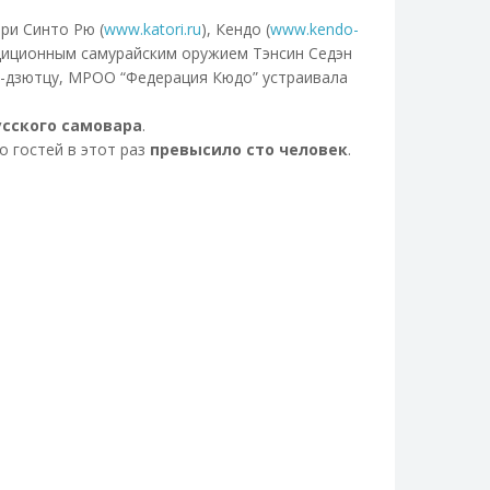
ори Синто Рю (
www.katori.ru
), Кендо (
www.kendo-
диционным самурайским оружием Тэнсин Седэн
н-дзютцу, МРОО “Федерация Кюдо” устраивала
усского самовара
.
о гостей в этот раз
превысило сто человек
.