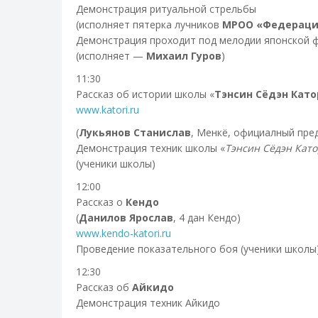
Демонстрация ритуальной стрельбы
(исполняет пятерка лучников
МРОО «Федераци
Демонстрация проходит под мелодии японской ф
(исполняет —
Михаил Гуров
)
11:30
Рассказ об истории школы «
Тэнсин Сёдэн Като
www.katori.ru
(
Лукьянов Станислав
, Менкё, официалный пре
Демонстрация техник школы «
Тэнсин Сёдэн Кат
(ученики школы)
12:00
Рассказ о
Кендо
(
Данилов Ярослав
, 4 дан Кендо)
www.kendo-katori.ru
Проведение показательного боя (ученики школы
12:30
Рассказ об
Айкидо
Демонстрация техник Айкидо