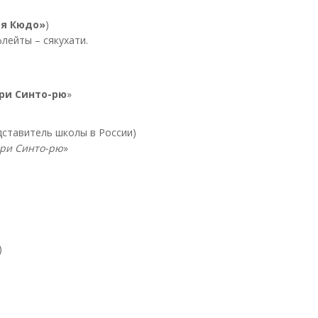
я Кюдо»
)
лейты – сякухати.
ри Синто-рю
»
дставитель школы в России)
ори Синто-рю
»
)