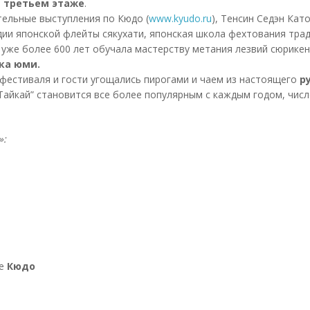
и третьем этаже
.
ельные выступления по Кюдо (
www.kyudo.ru
), Тенсин Седэн Кат
дии японской флейты сякухати, японская школа фехтования тра
 уже более 600 лет обучала мастерству метания лезвий сюрике
ка юми.
 фестиваля и гости угощались пирогами и чаем из настоящего
р
Тайкай” становится все более популярным с каждым годом, числ
»:
ке
Кюдо