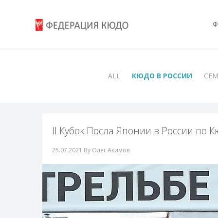
Ф
ALL
КЮДО В РОССИИ
СЕ
II Кубок Посла Японии в России по К
25.07.2021
By Олег Акимов