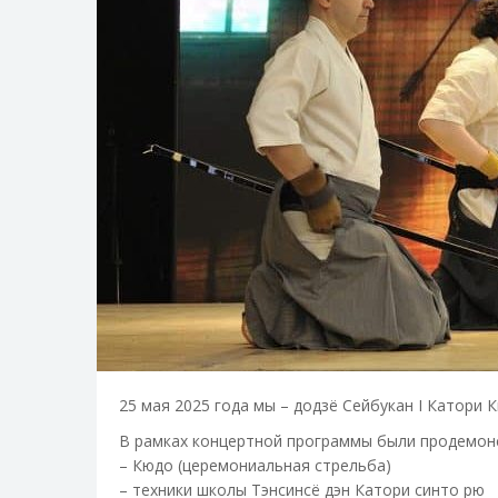
25 мая 2025 года мы – додзё Сейбукан I Катори
В рамках концертной программы были продемон
– Кюдо (церемониальная стрельба)
– техники школы Тэнсинсё дэн Катори синто рю