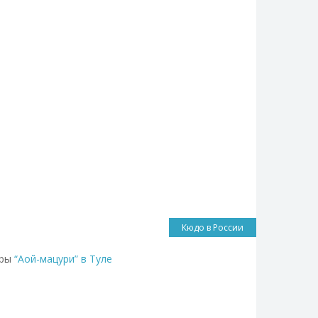
Кюдо в России
уры
“Аой-мацури” в Туле