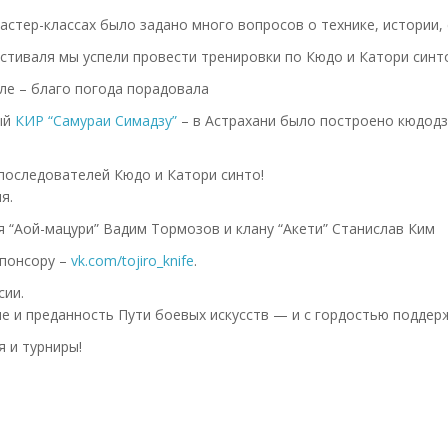
астер-классах было задано много вопросов о технике, истории,
стиваля мы успели провести тренировки по Кюдо и Катори синт
ле – благо погода порадовала
ый
КИР “Самураи Симадзу”
– в Астрахани было построено кюдодзё
последователей Кюдо и Катори синто!
я.
 “Аой-мацури” Вадим Тормозов и клану “Акети” Станислав Ким
спонсору –
vk.com/tojiro_knife
.
сии.
е и преданность Пути боевых искусств — и с гордостью поддерж
 и турниры!