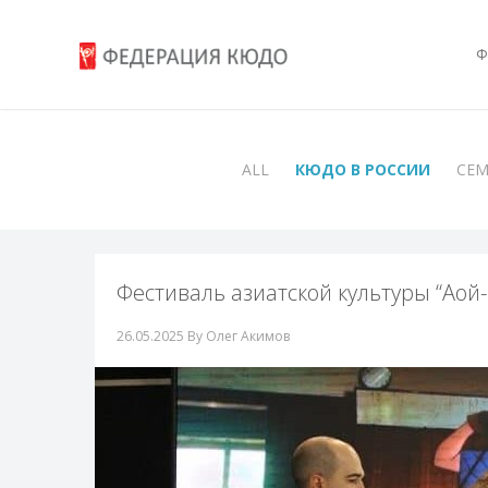
Ф
ALL
КЮДО В РОССИИ
СЕ
Фестиваль азиатской культуры “Аой-м
26.05.2025
By Олег Акимов