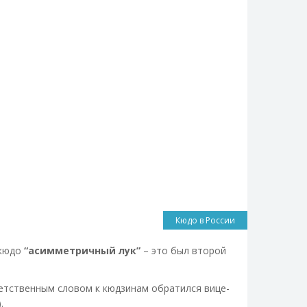
Кюдо в России
 кюдо
“асимметричный лук”
– это был второй
етственным словом к кюдзинам обратился вице-
.