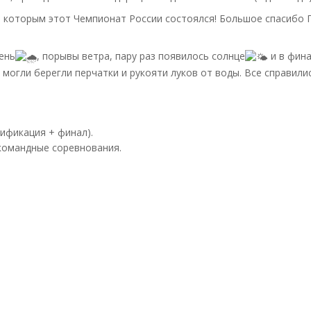
 которым этот Чемпионат России состоялся! Большое спасибо Г
ень
, порывы ветра, пару раз появилось солнце
и в фина
к могли берегли перчатки и рукояти луков от воды. Все справил
ификация + финал).
командные соревнования.