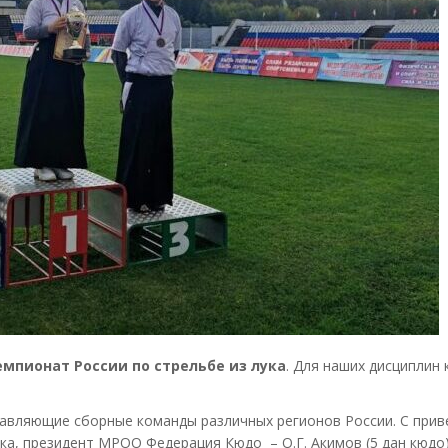
емпионат России по стрельбе из лука
. Для наших дисциплин
авляющие сборные команды различных регионов России. С прив
ка, президент МРОО Федерация Кюдо – О.Г. Акимов (5 дан кюдо)