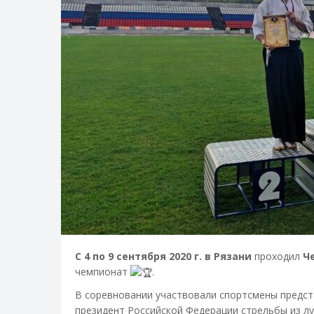
С 4 по 9 сентября 2020 г. в Рязани
проходил
Ч
чемпионат
.
В соревновании участвовали спортсмены предст
президент Российской Федерации стрельбы из лу