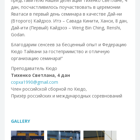
представителю нашей делегации Тихенко Светлане, 4
дан, посчастливилось поучаствовать в церемонии
Яватаси в первый день семинара в качестве Дай-ни
(Второго) Кайдзоэ. Итэ – Савада Кинити, Ханси, 8 дан,
Дай-ити (Первый) Кайдзоэ – Weng Bin Ching, Renshi,
Godan.
Благодарим сенсеев за бесценный опыт и Федерацию
Кюдо Тайвани за гостеприимство и отличную
организацию семинара!”
Преподаватель Кюдо
Тихенко Светлана,
4 дан
copxa1990@gmail.com
Член российской сборной по Кюдо,
Призёр российских и международных соревнований
GALLERY