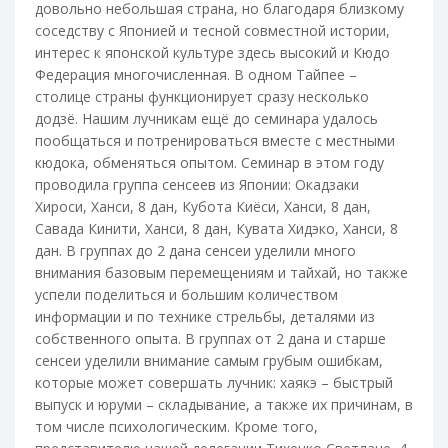
довольно небольшая страна, но благодаря близкому
соседству с Японией и тесной совместной истории,
интерес к японской культуре здесь высокий и Кюдо
Федерация многочисленная. В одном Тайпее –
столице страны функционирует сразу несколько
додзё. Нашим лучникам ещё до семинара удалось
пообщаться и потренироваться вместе с местными
кюдока, обменяться опытом. Семинар в этом году
проводила группа сенсеев из Японии: Окадзаки
Хироси, Ханси, 8 дан, Кубота Киёси, Ханси, 8 дан,
Савада Кинити, Ханси, 8 дан, Кувата Хидэко, Ханси, 8
дан. В группах до 2 дана сенсеи уделили много
внимания базовым перемещениям и тайхай, но также
успели поделиться и большим количеством
информации и по технике стрельбы, деталями из
собственного опыта. В группах от 2 дана и старше
сенсеи уделили внимание самым грубым ошибкам,
которые может совершать лучник: хаякэ – быстрый
выпуск и юруми – складывание, а также их причинам, в
том числе психологическим. Кроме того,