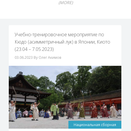
(MORE)
Учебно-тренировочное мероприятие по
Кюдо (асимметричный лук) в Японии, Киото
(23.04 – 7.05.2023)
03.06.2023
By Олег Акимов
Национальная сборная