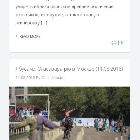
увидеть вблизи японское древнее облачение
охотников, их оружие, а также конную
экипировку […]
READ MORE
| 0
Ябусамэ. Огасавара-рю в Москве (11.08.2018)
11.08.2018
By Олег Акимов