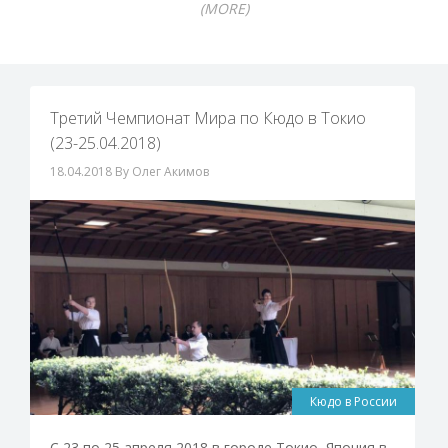
(MORE)
Третий Чемпионат Мира по Кюдо в Токио
(23-25.04.2018)
18.04.2018
By Олег Акимов
Кюдо в России
С 23 по 25 апреля 2018 в городе Токио, Япония в