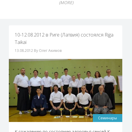
(MORE)
10-12.08.2012 в Риге (Латвия) состоялся Riga
Taikai
13.08.2012
By Олег Акимов
Семинары
К сожалению по состоянию здоровья сенсей К.