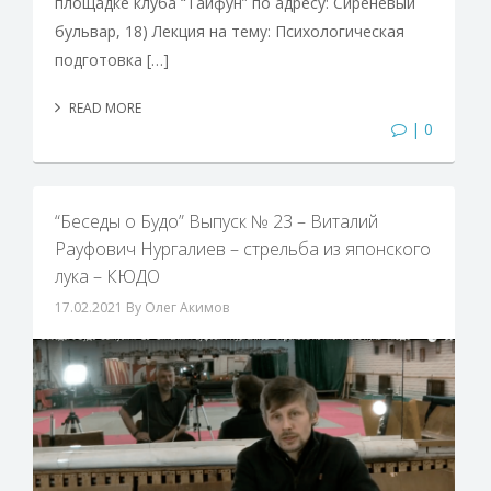
площадке клуба “Тайфун” по адресу: Сиреневый
бульвар, 18) Лекция на тему: Психологическая
подготовка […]
READ MORE
| 0
“Беседы о Будо” Выпуск № 23 – Виталий
Рауфович Нургалиев – стрельба из японского
лука – КЮДО
17.02.2021
By Олег Акимов