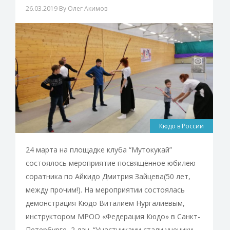
26.03.2019
By Олег Акимов
Кюдо в России
24 марта на площадке клуба “Мутокукай”
состоялось мероприятие посвящённое юбилею
соратника по Айкидо Дмитрия Зайцева(50 лет,
между прочим!). На мероприятии состоялась
демонстрация Кюдо Виталием Нургалиевым,
инструктором МРОО «Федерация Кюдо» в Санкт-
Петербурге, 2 дан. “Участниками стали ученики,