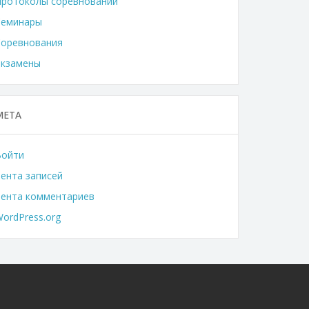
Протоколы соревнований
Семинары
Соревнования
Экзамены
МЕТА
Войти
ента записей
Лента комментариев
ordPress.org