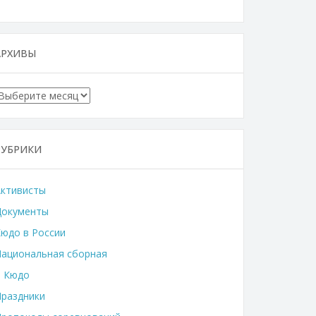
АРХИВЫ
Архивы
РУБРИКИ
Активисты
Документы
юдо в России
ациональная сборная
о Кюдо
раздники