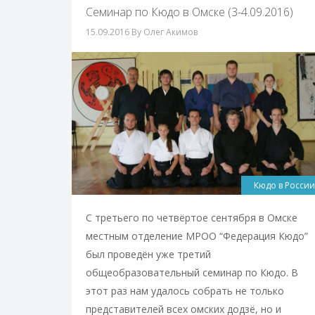
Семинар по Кюдо в Омске (3-4.09.2016)
15.09.2016
By Олег Акимов
Кюдо в России
С третьего по четвёртое сентября в Омске
местным отделение МРОО “Федерация Кюдо”
был проведён уже третий
общеобразовательный семинар по Кюдо. В
этот раз нам удалось собрать не только
представителей всех омских додзё, но и