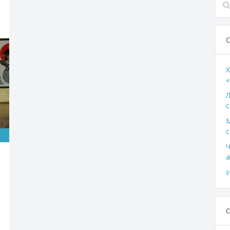
X
«
Л
с
с
Ч
а
И