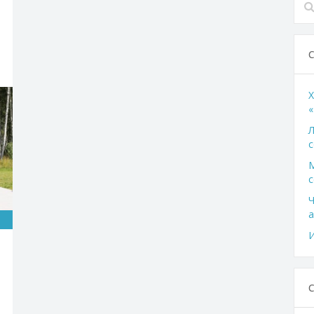
X
«
Л
с
с
Ч
а
И