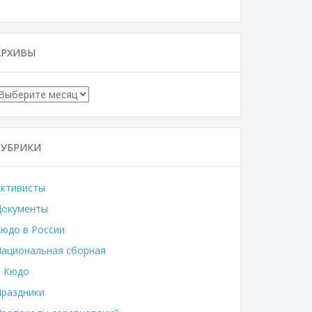
АРХИВЫ
Архивы
РУБРИКИ
Активисты
Документы
юдо в России
ациональная сборная
о Кюдо
раздники