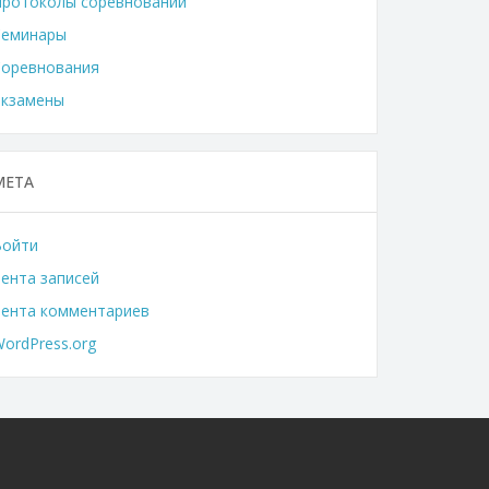
Протоколы соревнований
Семинары
Соревнования
Экзамены
МЕТА
Войти
ента записей
Лента комментариев
ordPress.org