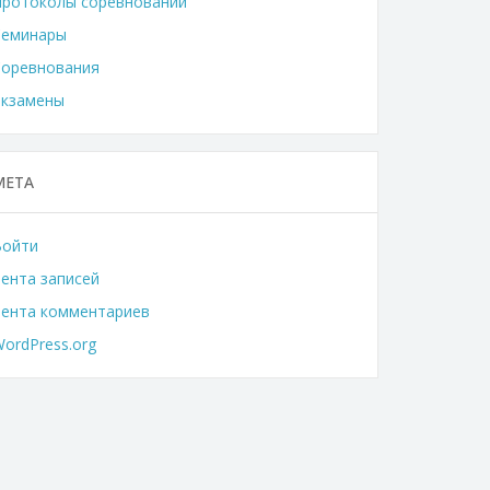
Протоколы соревнований
Семинары
Соревнования
Экзамены
МЕТА
Войти
ента записей
Лента комментариев
ordPress.org