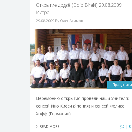
Открытие додзё (Dojo Biraki) 29.08.2009
Истра
29.08.2009
By Олег Акимов
Праздники
Церемонию открытия провели наши Учителя:
сенсей Ино Киёси (Япония) и сенсей Феликс
Хофф (Германия).
| 0
READ MORE