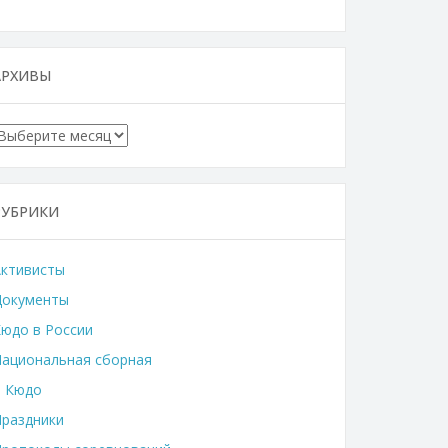
АРХИВЫ
Архивы
РУБРИКИ
Активисты
Документы
юдо в России
ациональная сборная
о Кюдо
раздники