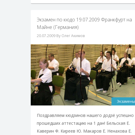
Экзамен по кюдо 19.07.2009 Франкфурт на
Майне (Германия)
20.07.2009
By Олег Акимов
Экзамены
Поздравляем кюдзинов нашего додзё успешно
прошедших аттестацию на 1 дан! Бельская Е.
Каверин Ф. Киреев Ю. Макаров Е. Ненахова Е.