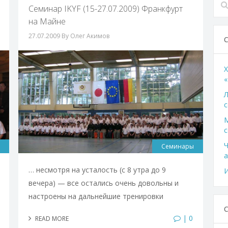
Семинар IKYF (15-27.07.2009) Франкфурт
на Майне
27.07.2009
By Олег Акимов
X
«
Л
с
с
Ч
Семинары
а
… несмотря на усталость (с 8 утра до 9
И
вечера) — все остались очень довольны и
настроены на дальнейшие тренировки
| 0
READ MORE