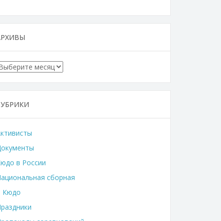
АРХИВЫ
Архивы
РУБРИКИ
Активисты
Документы
юдо в России
ациональная сборная
о Кюдо
раздники