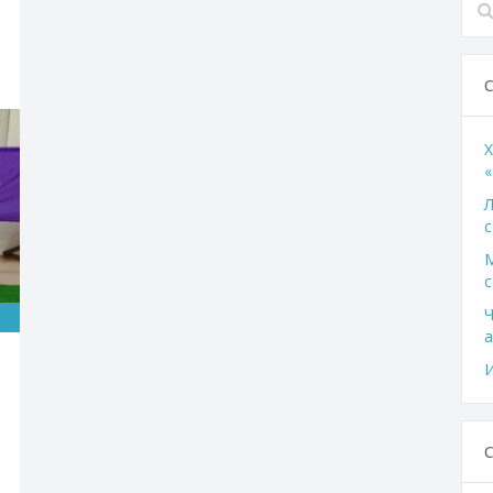
X
«
Л
с
с
Ч
а
И