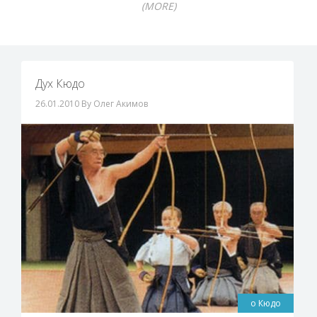
(MORE)
Дух Кюдо
26.01.2010
By Олег Акимов
о Кюдо