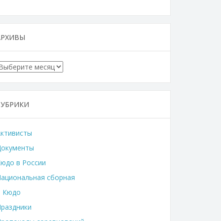
АРХИВЫ
Архивы
РУБРИКИ
Активисты
Документы
юдо в России
ациональная сборная
о Кюдо
раздники