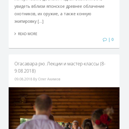
увидеть вблизи японское древнее облачение
охотников, их оружие, а также конную
экипировку […]
READ MORE
| 0
Огасавара рю. Лекции и мастер-классы (8-
9.08.2018)
09.08.2018
By Олег Акимов