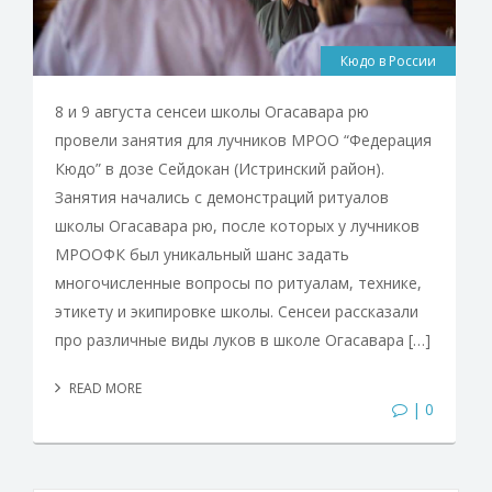
Кюдо в России
8 и 9 августа сенсеи школы Огасавара рю
провели занятия для лучников МРОО “Федерация
Кюдо” в дозе Сейдокан (Истринский район).
Занятия начались с демонстраций ритуалов
школы Огасавара рю, после которых у лучников
МРООФК был уникальный шанс задать
многочисленные вопросы по ритуалам, технике,
этикету и экипировке школы. Сенсеи рассказали
про различные виды луков в школе Огасавара […]
READ MORE
| 0