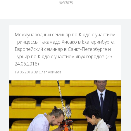
(MORE)
Международный семинар по Кюдо с участием
принцессы Такамадо Хисако в Екатеринбурге,
Европейский семинар в Санкт-Петербурге и
Турнир по Кюдо с участием двух городов (23-
24.06.2018)
19.06.2018
By Олег Акимов