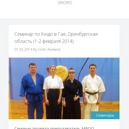
(MORE)
Семинар по Кюдо в Гае, Оренбургская
область (1-2 февраля 2014)
01.02.2014
By Олег Акимов
Семинары
Семинар провела преподаватель МРОО