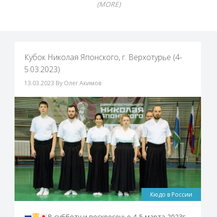
(MORE)
Кубок Николая Японского, г. Верхотурье (4-
5.03.2023)
13.03.2023
By Олег Акимов
Кюдо в России
В субботу и воскресенье 4-5 марта 2023г.,