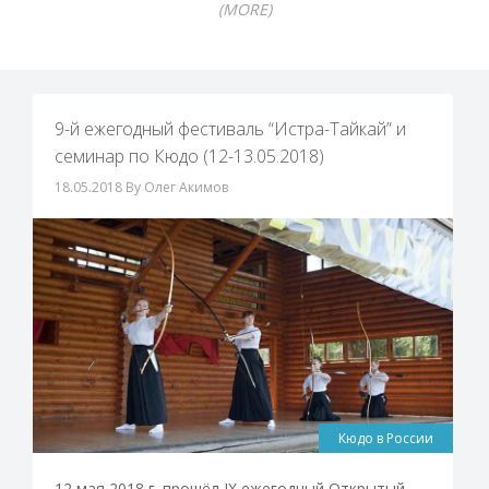
(MORE)
9-й ежегодный фестиваль “Истра-Тайкай” и
семинар по Кюдо (12-13.05.2018)
18.05.2018
By Олег Акимов
Кюдо в России
12 мая 2018 г. прошёл IX ежегодный Открытый