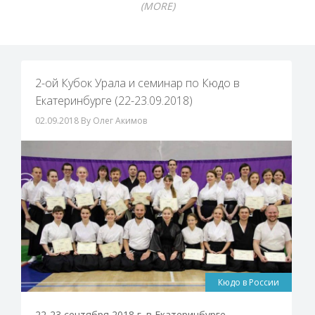
(MORE)
2-ой Кубок Урала и семинар по Кюдо в
Екатеринбурге (22-23.09.2018)
02.09.2018
By Олег Акимов
Кюдо в России
22-23 сентября 2018 г. в Екатеринбурге