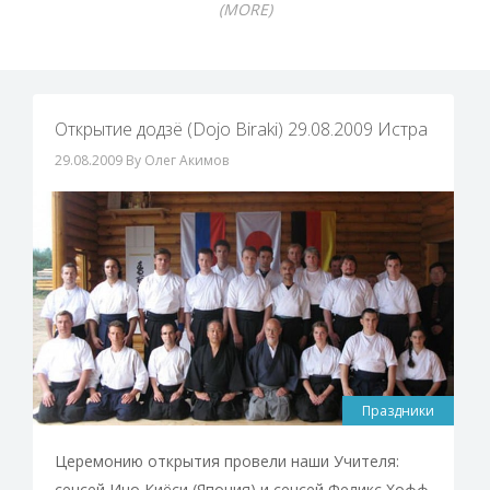
(MORE)
Открытие додзё (Dojo Biraki) 29.08.2009 Истра
29.08.2009
By Олег Акимов
Праздники
Церемонию открытия провели наши Учителя:
сенсей Ино Киёси (Япония) и сенсей Феликс Хофф