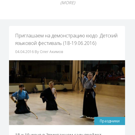
(MORE)
Приглашаем на демонстрацию кюдо. Детский
языковой фестиваль (18-19.06.2016)
04.04.2016
By Олег Акимов
Праздники
18 и 19 июня в Эрмитажном саду пройдет