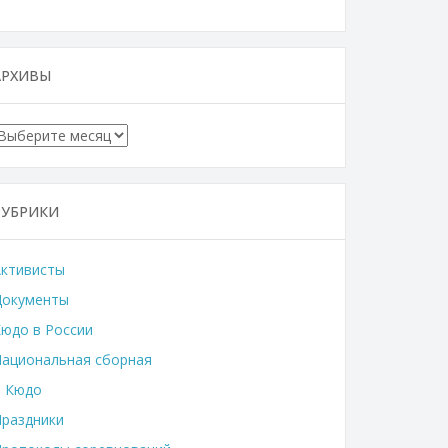
АРХИВЫ
Архивы
РУБРИКИ
Активисты
Документы
юдо в России
ациональная сборная
о Кюдо
раздники