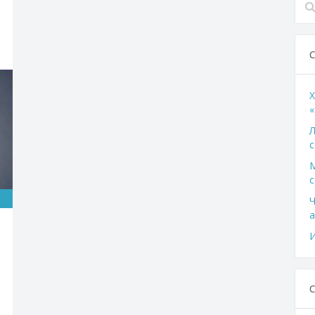
X
«
Л
с
с
Ч
а
И