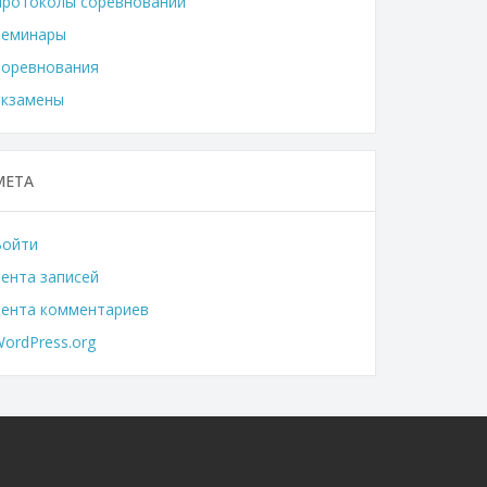
Протоколы соревнований
Семинары
Соревнования
Экзамены
МЕТА
Войти
ента записей
Лента комментариев
ordPress.org