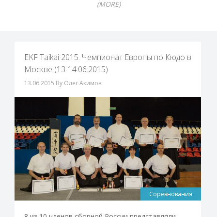
(MORE)
EKF Taikai 2015. Чемпионат Европы по Кюдо в
Москве (13-14.06.2015)
13.06.2015
By Олег Акимов
Соревнования
8 из 10 членов сборной России представляли