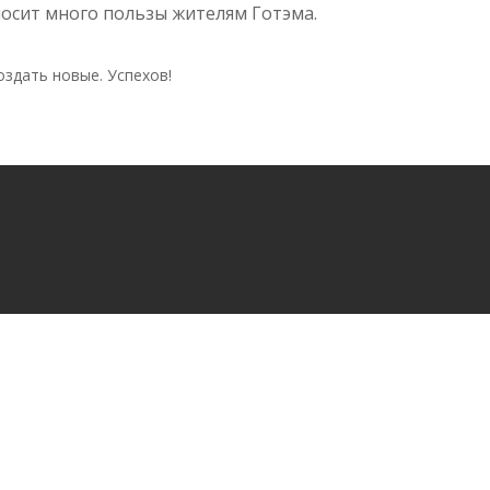
носит много пользы жителям Готэма.
оздать новые. Успехов!